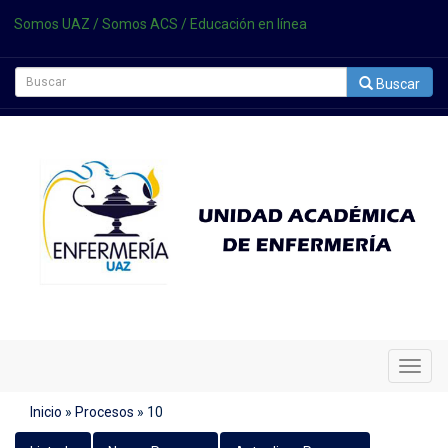
Somos UAZ
/
Somos ACS
/
Educación en línea
Buscar
Cambi
Naveg
Inicio
»
Procesos
»
10