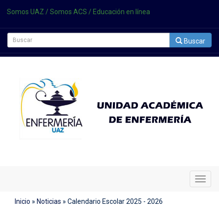
Somos UAZ
/
Somos ACS
/
Educación en línea
Buscar
Cambi
Naveg
Inicio
»
Noticias
»
Calendario Escolar 2025 - 2026