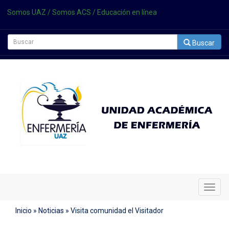
Somos UAZ
/
Somos ACS
/
Educación en línea
Buscar
Cambi
Naveg
Inicio
»
Noticias
»
Visita comunidad el Visitador