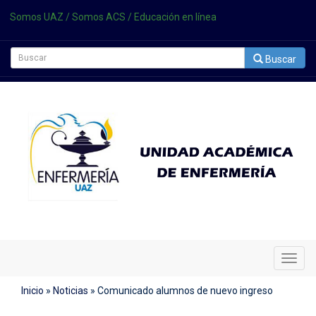
Somos UAZ
/
Somos ACS
/
Educación en línea
Buscar
Cambi
Naveg
Inicio
»
Noticias
»
Comunicado alumnos de nuevo ingreso