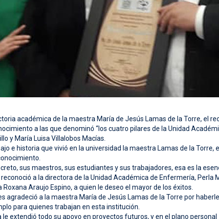
ectoria académica de la maestra María de Jesús Lamas de la Torre, el 
nocimiento a las que denominó “los cuatro pilares de la Unidad Académ
illo y María Luisa Villalobos Macías.
o e historia que vivió en la universidad la maestra Lamas de la Torre, 
econocimiento.
eto, sus maestros, sus estudiantes y sus trabajadores, esa es la esenci
econoció a la directora de la Unidad Académica de Enfermería, Perla Mar
cta Roxana Araujo Espino, a quien le deseo el mayor de los éxitos.
s agradeció a la maestra María de Jesús Lamas de la Torre por haberle
mplo para quienes trabajan en esta institución.
e extendió todo su apoyo en proyectos futuros, y en el plano personal