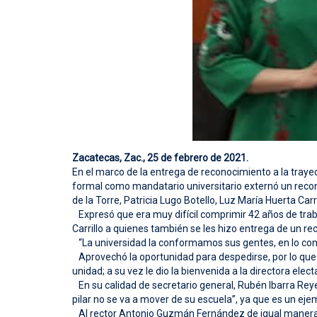
Zacatecas, Zac., 25 de febrero de 2021.
En el marco de la entrega de reconocimiento a la tray
formal como mandatario universitario externó un reco
de la Torre, Patricia Lugo Botello, Luz María Huerta Carr
Expresó que era muy difícil comprimir 42 años de trabaj
Carrillo a quienes también se les hizo entrega de un r
“La universidad la conformamos sus gentes, en lo concr
Aprovechó la oportunidad para despedirse, por lo que r
unidad; a su vez le dio la bienvenida a la directora ele
En su calidad de secretario general, Rubén Ibarra Reye
pilar no se va a mover de su escuela”, ya que es un eje
Al rector Antonio Guzmán Fernández de igual manera l