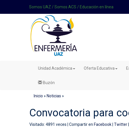
Somos UAZ
/
Somos ACS
/
Educación en línea
Unidad Académica
Oferta Educativa
E
Buzón
Inicio
»
Noticias
»
Convocatoria para co
Visitado: 4891 veces |
Compartir en
Facebook
|
Twitter