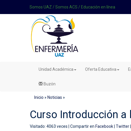
Somos UAZ
/
Somos ACS
/
Educación en línea
Unidad Académica
Oferta Educativa
E
Buzón
Inicio
»
Noticias
»
Curso Introducción a
Visitado: 4063 veces |
Compartir en
Facebook
|
Twitter